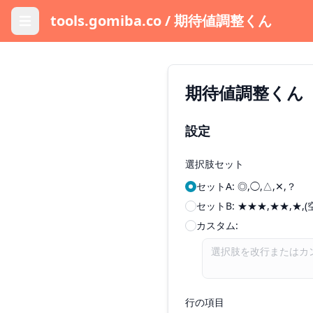
tools.gomiba.co
/ 期待値調整くん
期待値調整くん
設定
選択肢セット
セットA: ◎,◯,△,✕,？
セットB: ★★★,★★,★,(
カスタム:
行の項目